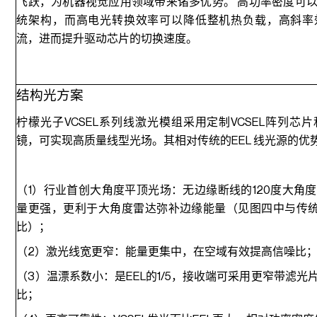
飞跃，为机器视觉应用领域带来诸多优势。 高功率密度可
统架构，而高电光转换效率可以降低整机热负载，高斜率
流，进而提升驱动芯片的切换速度。
结构光方案
柠檬光子VCSEL系列线激光模组采用定制VCSEL阵列芯
镜，可实现高质量线型光场。其相对传统的EEL 线光源的优
（1）行业首创大角度平顶光场：无边缘断线的120度大角
量更强，更利于大角度雷达弥补边缘能量（见图四中与传统
比）；
（2）激光线宽更窄：能量更集中，在空域有效提高信噪比
（3）温漂系数小：是EEL的1/5，接收端可采用更窄带滤
比；