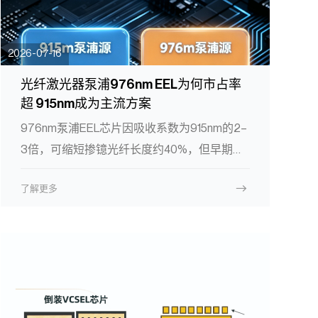
2026-07-16
光纤激光器泵浦976nm EEL为何市占率
超 915nm成为主流方案
976nm泵浦EEL芯片因吸收系数为915nm的2–
3倍，可缩短掺镱光纤长度约40%，但早期因
吸收谱窄（半高宽仅数纳米）及温漂问题，
了解更多
915nm凭借宽谱稳定性长期占优。随着波长锁
定与低温漂芯片技术成熟，976nm方案市占
率于2025年突破52%。在万瓦级场景，混合
泵浦（前级915nm+主放976nm）用于平衡
SRS与TMI限制。