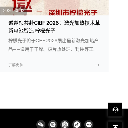
2026-05-12
诚邀您共赴CIBF 2026：激光加热技术革
新电池智造 柠檬光子
柠檬光子将于CIBF 2026展出最新激光加热产
品——适用于干燥、极片热处理、封装等工艺
的非接触式激光加热解决方案。参观展位，体
了解更多
验节能50%、温度均匀性±1℃的突破性技术，
助力电池产线降本增效。助力高效锂电制造