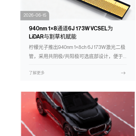
2026-06-15
940nm 1×8通道6J 173W VCSEL为
LiDAR与割草机赋能
柠檬光子推出940nm 1×8ch 6J 173W激光二极
管，采用共阴极/共阳极可选底部设计，便于
电路集成。产品典型中心波长940nm，光谱宽
了解更多
度仅2nm，波长漂移0.07nm/K，光功率达
173W，斜率效率5.8W/A，阈值电流低适用于
LiDAR、自动割草机等远距离探测与智能感知
场景。具备量产稳定性，助力系统实现高效、
低热、长距离测距性能。