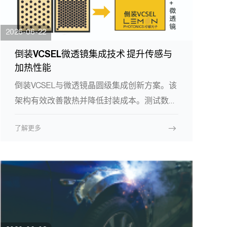
2026-06-22
倒装VCSEL微透镜集成技术 提升传感与
加热性能
倒装VCSEL与微透镜晶圆级集成创新方案。该
架构有效改善散热并降低封装成本。测试数据
显示，在5A工作电流条件下，倒装多结
了解更多
VCSEL的光输出功率达到10W级别，相比传统
正装单结提升约一倍，且远场发散角大幅收
窄，为3D传感和工业加热领域带来更优的光
学解决方案。