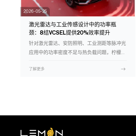
2026-05-25
激光雷达与工业传感设计中的功率瓶
颈：8结VCSEL提供20%效率提升
针对激光雷达、安防照明、工业测距等脉冲光
应用中的功率密度不足与热负载问题，柠檬光
子推出8结VCSEL，实现斜率效率提升20%、
了解更多
峰值功率密度突破3000W/mm²。相比常规6
结设计，在输出同等光功率时发热更低，系统
热负载降低15%~20%。文章通过自动驾驶激
光雷达、安防红外照明、工业激光测距三个场
景，展示了该器件在不改动散热架构的前提下
提升探测距离、避免高温热降额、增强强光下
信噪比的实际价值，为工程师提供可量化的性
能突破方案。