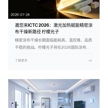
2026-07-24
邀您来ICTC 2026：激光加热赋能精密涂
布干燥新路径 柠檬光子
精密涂布干燥长期面临能耗高、温控难、品质
不稳的挑战。柠檬光子将在2026国际涂布技
术交流大会（ICTC 2026）展示QuantaHeat
了解更多
智能激光加热解决方案——以非接触式激光能
量直接作用于涂层，实现高效均匀干燥。从电
池极片到光学功能膜、柔性电子薄膜，激光加
热正成为精密涂布领域效率与品质突破的新选
择。