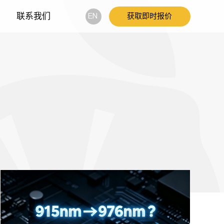
联系我们
EN
获取即时报价
QuantaHeat激光器
智能制造
产品列表
QuantaHeat面阵激光器
QuantaHeat线激光器