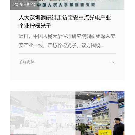
2026-06-10
为主动理解、预测需求的智慧空间，成为高端
智能核心组件。
人大深圳调研组走访宝安重点光电产业
企业柠檬光子
近日，中国人民大学深圳研究院调研组深入宝
安产业一线，走访柠檬光子。双方围绕
VCSEL、HCSEL、EEL激光器技术攻关、市场
了解更多
准入及产业链协同展开深度交流。柠檬光子作
为国际领先的半导体激光方案提供商，期待借
助智库力量破解发展难题，为湾区光电产业高
质量发展注入新动能。