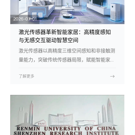
2026-07-01
激光传感器革新智能家居：高精度感知
与无感交互驱动智慧空间
激光传感器以高精度三维空间感知和非接触测
量能力，突破传统传感器局限，赋能智能家居
环境数字化与行为理解。激光雷达构建数字孪
了解更多
生、优化Wi-Fi布局，提升机器人5cm级建图
与动态避障，dToF实现无感手势及跌倒识
别；非接触式监测老人活动、呼吸心跳与燃气
泄漏；精准低噪颗粒物监测；人员检测自动控
光控温，门窗与门锁智能联动；并与光纤网络
融合实现振动温度感知，结合星闪技术保障联
动可靠性。激光传感正将家居从被动响应升级