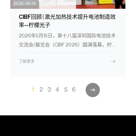
2026-05-16
CIBF回顾 | 激光加热技术提升电池制造效
率--柠檬光子
2026年5月15日，第十八届深圳国际电池技术
交流会/展览会（CIBF 2026）圆满落幕。柠檬
光子携前沿激光加热产品及创新技术解决方案
了解更多
精彩亮相，其基于VCSEL阵列技术的万瓦级激
光加热涂布干燥方案，凭借毫米级精准控温、
光场均匀度＞95%、烘干速度较传统热风提升
1
2
3
4
5
6
3-8倍、能耗降低50%等核心优势，吸引了众
多国内外头部企业驻足洽谈。激光加热技术正
在加速重塑锂电制造的效率边界，从
CIBF2025到CIBF2026，柠檬光子用技术深耕
为全球新能源制造注入绿色动能。