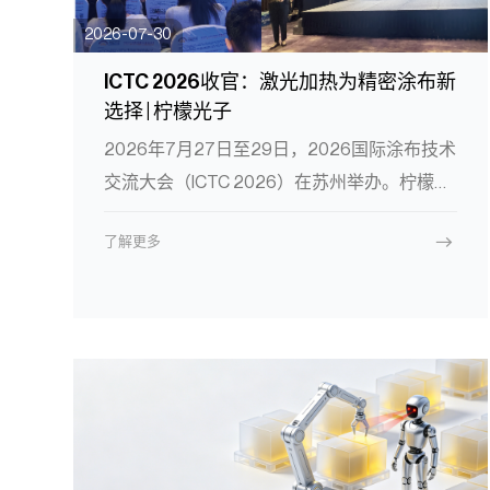
2026-07-30
ICTC 2026收官：激光加热为精密涂布新
选择 | 柠檬光子
2026年7月27日至29日，2026国际涂布技术
交流大会（ICTC 2026）在苏州举办。柠檬光
子携QuantaHeat激光加热解决方案亮相，与
了解更多
来自新能源电池、钙钛矿光伏、光学显示等领
域的涂布企业深入交流。我们发现，无论来自
哪个细分赛道，客户关注的核心问题出奇一
致：如何用更短的时间、更低的能耗，实现更
均匀的干燥效果？专题分享《面向电池及功能
膜精密涂布的激光加热解决方案》获得高度关
注