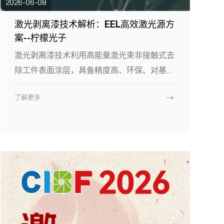
2026-06-08
激光剥离漆技术解析：EEL高效激光源方
案--柠檬光子
激光剥离漆技术利用高能量激光束非接触式去
除工件表面涂层，具备精度高、环保、对基材
损伤小等优势，正逐步替代化学溶剂与机械打
了解更多
磨。激光除漆的技术原理、应用场景及对激光
光源的核心要求，并介绍柠檬光子高功率
976nm半导体激光芯片及定制化光斑整形方
案，为航空航天、新能源电机、汽车制造等行
业提供可靠、高效的激光引擎支持。