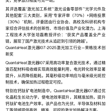
奖，竞争激烈程度可见一斑。
其评选覆盖“激光加工系统”“激光设备零部件”“光学元件及
其他配套”三大类别，采用“专家评审（70%）+网络投票
（30%）”机制，评委团由行业协会、高校及科研机构专
家综合评估技术的创新性、市场价值及产业化潜力。上海
工程技术大学张培磊教授评价：“获奖产品覆盖全产业
链，展现了国产激光技术从追赶到引领的跨越”。
QuantaHeat激光器I07-2025激光加工行业—荣格技术创
新奖
QuantaHeat激光器I07采用高功率复合激光技术，通过精
准匹配材料吸收峰实现高效能量利用，电光转化效率显著
提升，从而降低能耗。其毫秒级功率响应与毫米级光斑控
制技术，确保加热过程稳定可控。
特别在钙钛矿电池制造中，QuantaHeat激光器I07通过优
化晶粒生长动力学，使电池效率提升，其精准加热，提升
钙钛矿电池生产效率。该产品也为光伏、半导体及材料加
工等领域提供高效、精准、可控的激光加热解决方案。