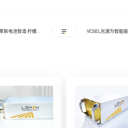
诚邀您共赴CIBF 2026：激光加热技术革新电池智造 柠檬光子