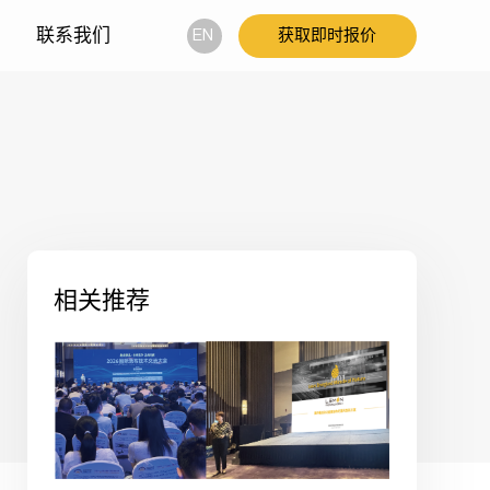
联系我们
EN
获取即时报价
QuantaHeat激光器
智能制造
产品列表
QuantaHeat面阵激光器
QuantaHeat线激光器
相关推荐