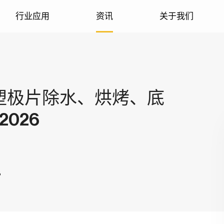
行业应用
资讯
关于我们
激光模组
3D传感
知识库
热重塑极片除水、烘烤、底
激光传感模组
2026
车载雷达
激光工业模组
激光医美模组
8