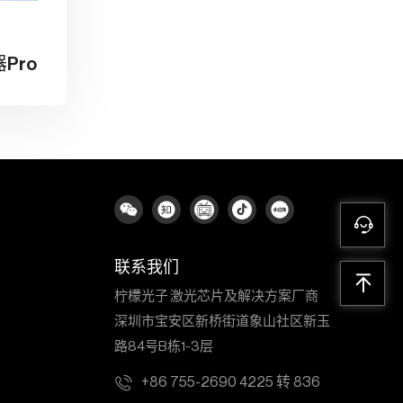
器Pro
联系我们
柠檬光子 激光芯片及解决方案厂商
深圳市宝安区新桥街道象山社区新玉
路84号B栋1-3层
+86 755-2690 4225 转 836