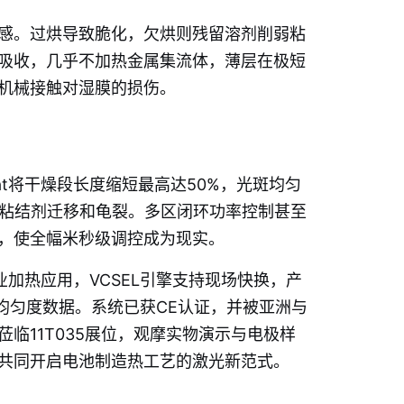
感。过烘导致脆化，欠烘则残留溶剂削弱粘
吸收，几乎不加热金属集流体，薄层在极短
机械接触对湿膜的损伤。
eat将干燥段长度缩短最高达50%，光斑均匀
结粘结剂迁移和龟裂。多区闭环功率控制甚至
，使全幅米秒级调控成为现实。
工业加热应用，VCSEL引擎支持现场快换，产
与均匀度数据。系统已获CE认证，并被亚洲与
临11T035展位，观摩实物演示与电极样
共同开启电池制造热工艺的激光新范式。