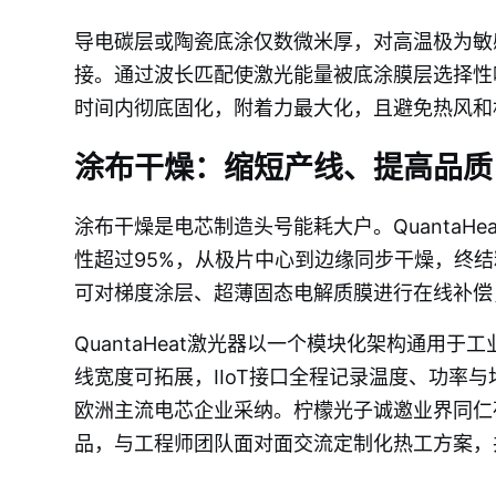
导电碳层或陶瓷底涂仅数微米厚，对高温极为敏
接。通过波长匹配使激光能量被底涂膜层选择性
时间内彻底固化，附着力最大化，且避免热风和
涂布干燥：缩短产线、提高品质
涂布干燥是电芯制造头号能耗大户。QuantaH
性超过95%，从极片中心到边缘同步干燥，终
可对梯度涂层、超薄固态电解质膜进行在线补偿
QuantaHeat激光器以一个模块化架构通用于
线宽度可拓展，IIoT接口全程记录温度、功率
欧洲主流电芯企业采纳。柠檬光子诚邀业界同仁莅
品，与工程师团队面对面交流定制化热工方案，