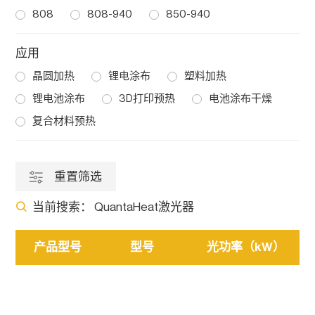
808
808-940
850-940
应用
晶圆加热
锂电涂布
塑料加热
锂电池涂布
3D打印预热
电池涂布干燥
复合材料预热
重置筛选
当前搜索：
QuantaHeat激光器
产品型号
型号
光功率（kW）